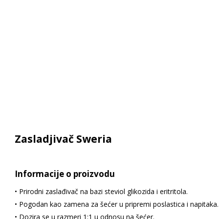
Zasladjivač Sweria
Informacije o proizvodu
• Prirodni zaslađivač na bazi steviol glikozida i eritritola.
• Pogodan kao zamena za šećer u pripremi poslastica i napitaka.
• Dozira se u razmeri 1:1 u odnosu na šećer.