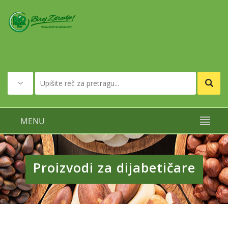
MENU
Proizvodi za dijabetičare