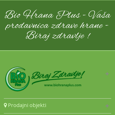
Bio Hrana Plus - Vaša
prodavnica zdrave hrane -
Biraj zdravlje !
Prodajni objekti