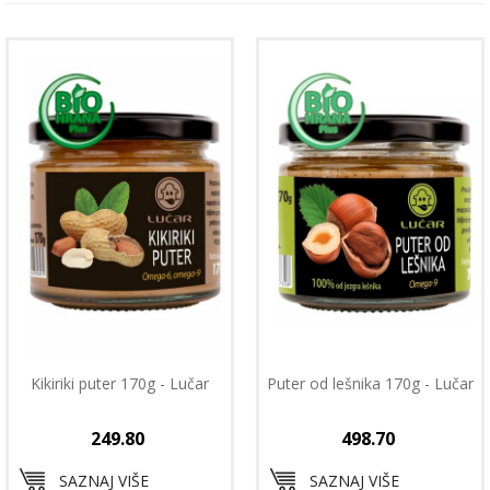
Kikiriki puter 170g - Lučar
Puter od lešnika 170g - Lučar
249.80
498.70
SAZNAJ VIŠE
SAZNAJ VIŠE