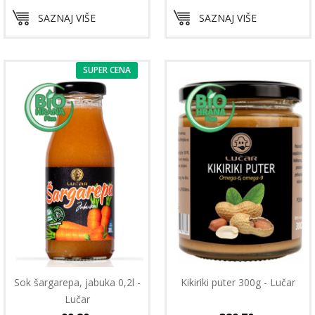
SAZNAJ VIŠE
SAZNAJ VIŠE
SUPER CENA
Sok šargarepa, jabuka 0,2l -
Kikiriki puter 300g - Lučar
Lučar