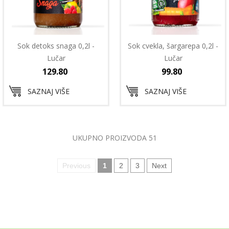
Sok detoks snaga 0,2l -
Sok cvekla, šargarepa 0,2l -
Lučar
Lučar
129.80
99.80
SAZNAJ VIŠE
SAZNAJ VIŠE
UKUPNO PROIZVODA 51
Previous
1
2
3
Next