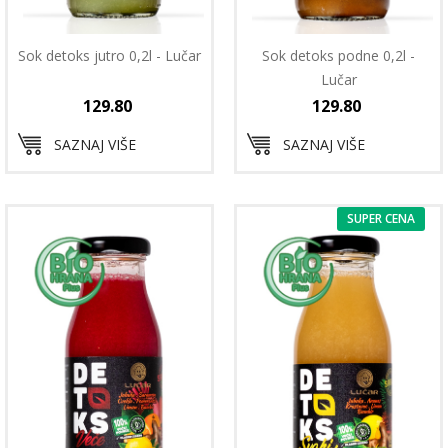
Sok detoks jutro 0,2l - Lučar
Sok detoks podne 0,2l -
Lučar
129.80
129.80
SAZNAJ VIŠE
SAZNAJ VIŠE
SUPER CENA