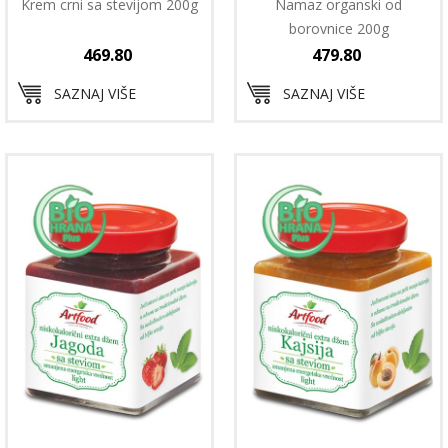
Krem crni sa stevijom 200g
Namaz organski od
borovnice 200g
469.80
479.80
SAZNAJ VIŠE
SAZNAJ VIŠE