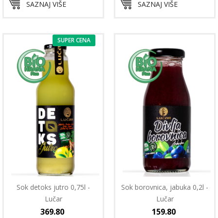
SAZNAJ VIŠE
SAZNAJ VIŠE
SUPER CENA
Sok detoks jutro 0,75l -
Sok borovnica, jabuka 0,2l -
Lučar
Lučar
369.80
159.80