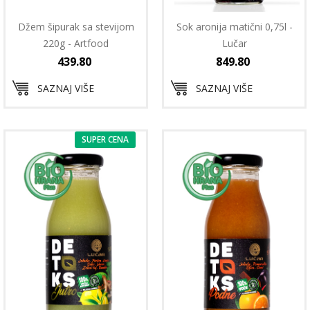
Džem šipurak sa stevijom
Sok aronija matični 0,75l -
220g - Artfood
Lučar
439.80
849.80
SAZNAJ VIŠE
SAZNAJ VIŠE
SUPER CENA