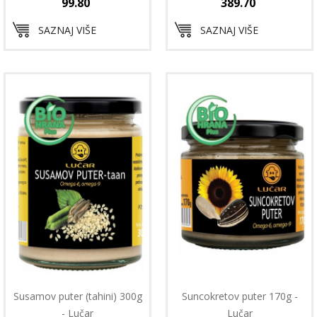
99.80
389.70
SAZNAJ VIŠE
SAZNAJ VIŠE
Susamov puter (tahini) 300g
Suncokretov puter 170g -
- Lučar
Lučar