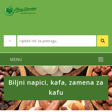
MENU
Biljni napici, kafa, zamena za
kafu