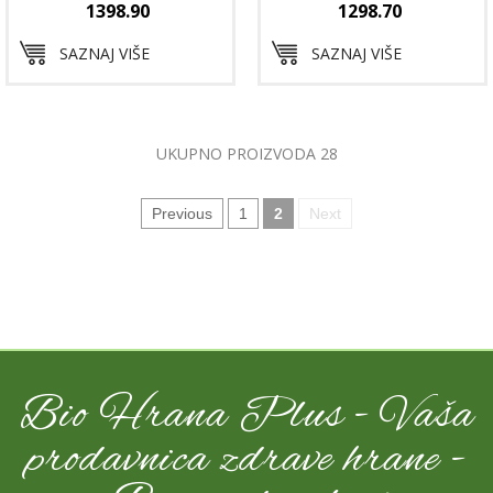
1398.90
1298.70
SAZNAJ VIŠE
SAZNAJ VIŠE
UKUPNO PROIZVODA 28
Previous
1
2
Next
Bio Hrana Plus - Vaša
prodavnica zdrave hrane -